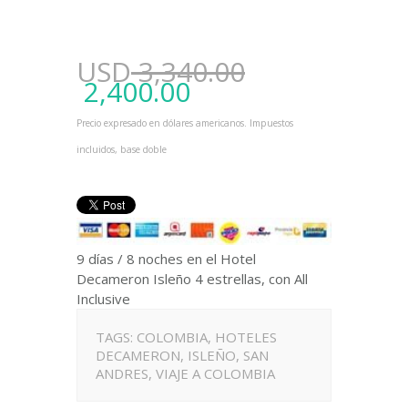
USD
3,340.00
2,400.00
Precio expresado en dólares americanos. Impuestos
incluidos, base doble
9 días / 8 noches en el Hotel
Decameron Isleño 4 estrellas, con All
Inclusive
TAGS:
COLOMBIA
,
HOTELES
DECAMERON
,
ISLEÑO
,
SAN
ANDRES
,
VIAJE A COLOMBIA