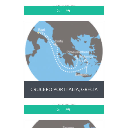
USD
668.00
CRUCERO POR ITALIA, GRECIA
USD
928.00