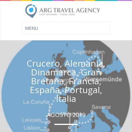
Crucero, Alemania,
Dinamarca, Gran
Bretaña, Francia,
España, Portugal,
Italia
AGOSTO 2019