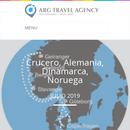
Crucero, Alemania,
Dinamarca,
Noruega
JULIO 2019