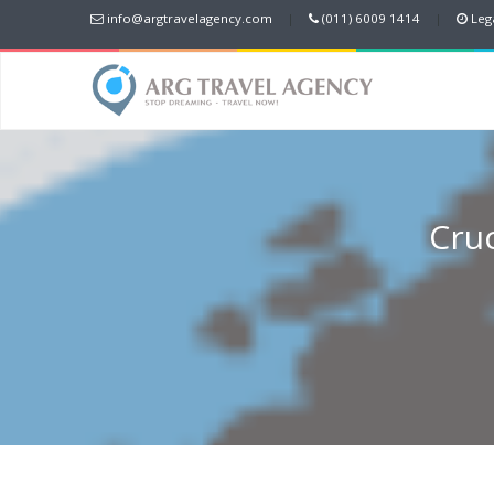
info@argtravelagency.com
|
(011) 6009 1414
|
Lega
Cru