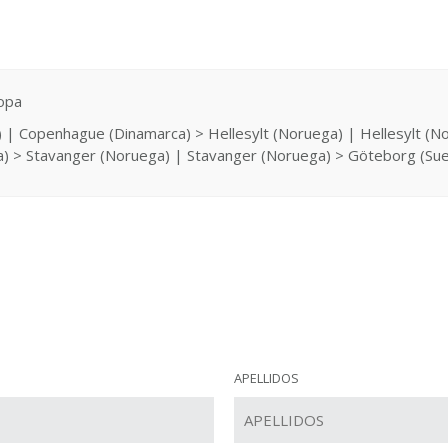
opa
 Copenhague (Dinamarca) > Hellesylt (Noruega) | Hellesylt (No
) > Stavanger (Noruega) | Stavanger (Noruega) > Göteborg (Suec
APELLIDOS