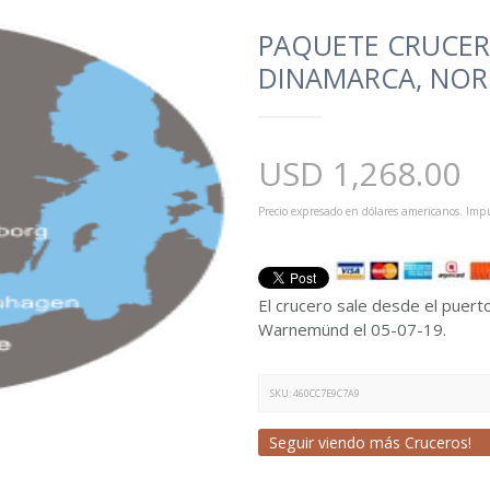
PAQUETE CRUCER
DINAMARCA, NO
USD
1,268.00
Precio expresado en dólares americanos. Impu
El crucero sale desde el puer
Warnemünd el 05-07-19.
SKU:
460CC7E9C7A9
Seguir viendo más Cruceros!