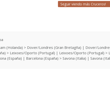
Seguir viendo más Cruceros!
pa
dam (Holanda) > Dover/Londres (Gran Bretagña) | Dover/Londres
a) > Leixoes/Oporto (Portugal) | Leixoes/Oporto (Portugal) > Li
na (España) | Barcelona (España) > Savona (Italia) | Savona (Itali