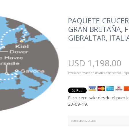
PAQUETE CRUCER
GRAN BRETAÑA, F
GIBRALTAR, ITALI
USD
1,198.00
Precio expresado en dólares americanos. Impu
El crucero sale desde el puerto
23-09-19.
SKU:
66E6A92DC6DB