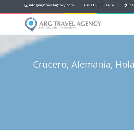
info@argtravelagency.com
|
(011) 6009 1414
|
Lega
Crucero, Alemania, Hola