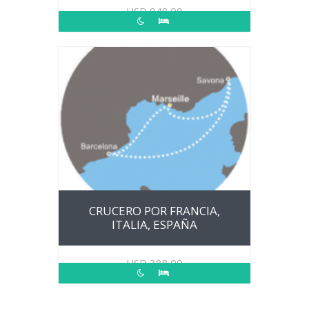
USD
948.00
CRUCERO POR FRANCIA,
ITALIA, ESPAÑA
USD
388.00