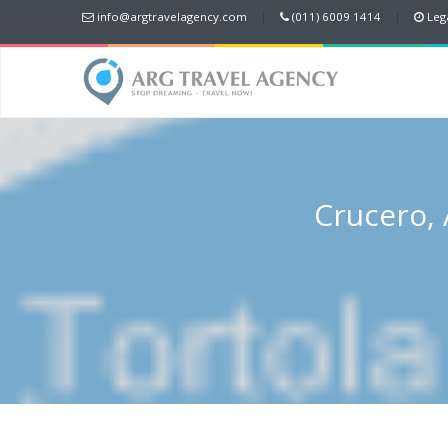
info@argtravelagency.com
|
(011) 6009 1414
|
Lega
Crucero, 