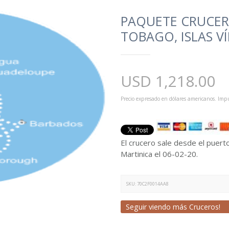
PAQUETE CRUCERO
TOBAGO, ISLAS V
USD
1,218.00
Precio expresado en dólares americanos. Impu
El crucero sale desde el puerto
Martinica el 06-02-20.
SKU:
70C2F0014AA8
Seguir viendo más Cruceros!