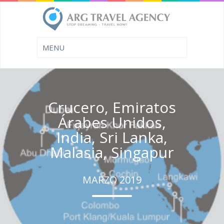
Crucero, Emiratos
Árabes Unidos,
India, Sri Lanka,
Malasia, Singapur
MARZO 2019