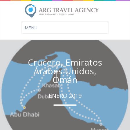
Crucero, Emiratos
Árabes Unidos,
Omán
ENERO 2019