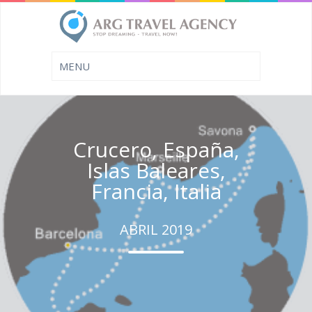
Crucero, España,
Islas Baleares,
Francia, Italia
ABRIL 2019