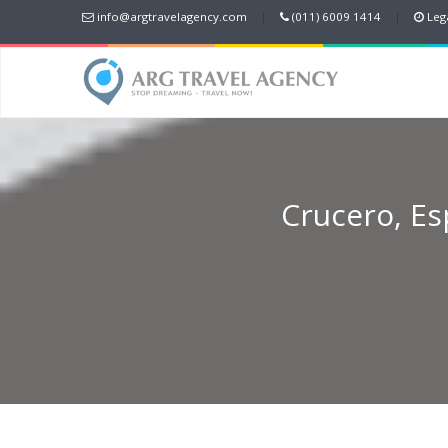
info@argtravelagency.com
|
(011) 6009 1414
|
Lega
Crucero, Esp