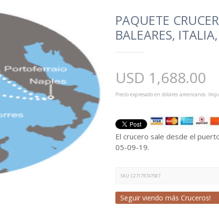
PAQUETE CRUCERO
BALEARES, ITALIA
USD
1,688.00
Precio expresado en dólares americanos. Impu
El crucero sale desde el puerto
05-09-19.
SKU:
C2717E747587
Seguir viendo más Cruceros!