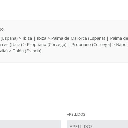
eo
 (España) > Ibiza | Ibiza > Palma de Mallorca (España) | Palma d
es (Italia) > Propriano (Córcega) | Propriano (Córcega) > Nápoles (
alia) > Tolón (Francia).
APELLIDOS