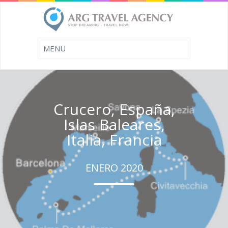
Crucero, España,
Islas Baleares,
Italia, Francia
ENERO 2020