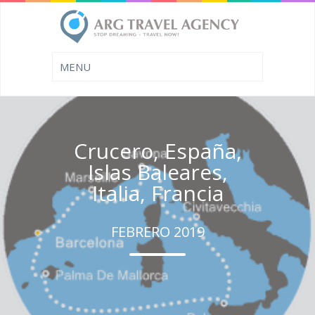
Crucero, España,
Islas Baleares,
Italia, Francia
FEBRERO 2019