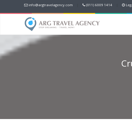
info@argtravelagency.com
|
(011) 6009 1414
|
Lega
Cr