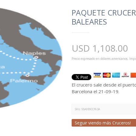
PAQUETE CRUCERO
BALEARES
USD
1,108.00
Precio expresado en dólares americanos. Impu
El crucero sale desde el puert
Barcelona el 21-09-19.
SKU:
55A0E9CCF63A
Seguir viendo más Cruceros!