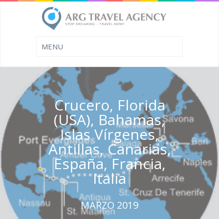
Crucero, Florida
(USA), Bahamas,
Islas Vírgenes,
Antillas, Canarias,
España, Francia,
Italia
MARZO 2019