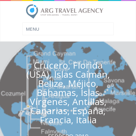
Crucero, Florida
(USA), Islas Caíman,
Belize, Méjico,
Bahamas, Islas
Vírgenes, Antillas,
Canarias, España,
Francia, Italia