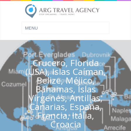
Crucero, Florida
(USA), Islas Caíman,
Belize, Méjico,
Bahamas, Islas
Vírgenes, Antillas,
Canarias, España,
Francia, Italia,
Croacia