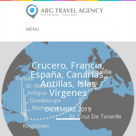
Crucero, Francia,
España, Canarias,
Antillas, Islas
Vírgenes
DICIEMBRE 2019