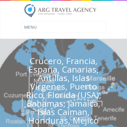
Crucero, Francia,
España, Canarias,
Antillas, Islas
Vírgenes, Puerto
Rico, Florida (USA),
Bahamas, Jamaica,
Islas Caíman,
Honduras, Méjico