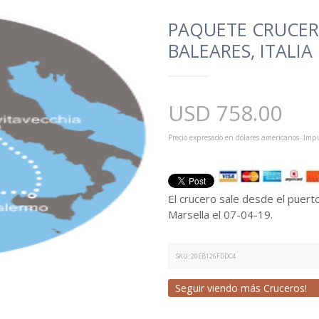
PAQUETE CRUCERO
BALEARES, ITALIA
USD
758.00
Precio expresado en dólares americanos. Impu
El crucero sale desde el puert
Marsella el 07-04-19.
SKU:
20EB126FDDC4
Seguir viendo más Cruceros!