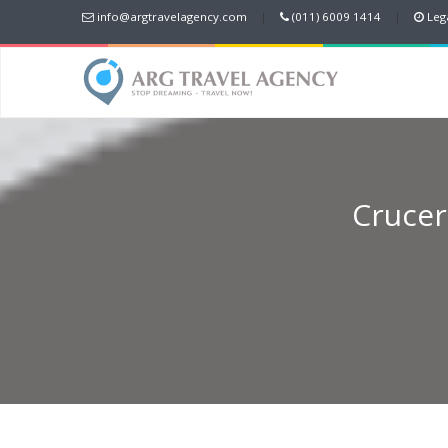
info@argtravelagency.com
|
(011) 6009 1414
|
Lega
Crucero