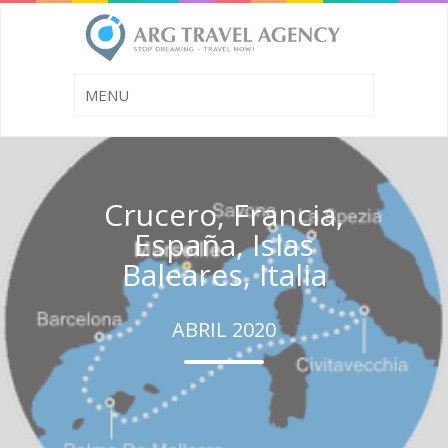
Crucero, Francia,
España, Islas
Baleares, Italia
ABRIL 2020