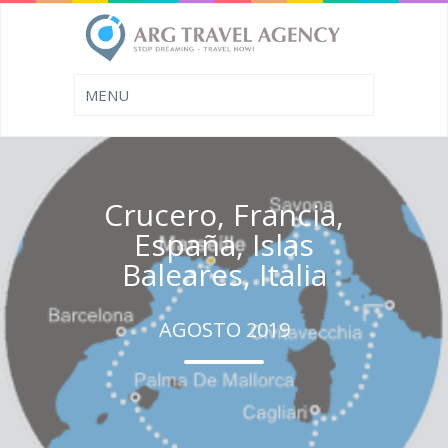
Crucero, Francia,
España, Islas
Baleares, Italia
AGOSTO 2019