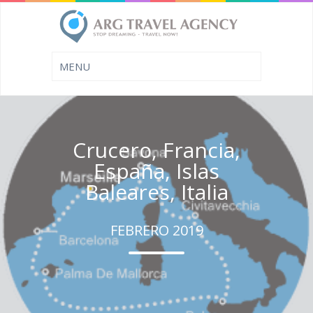
Crucero, Francia,
España, Islas
Baleares, Italia
FEBRERO 2019