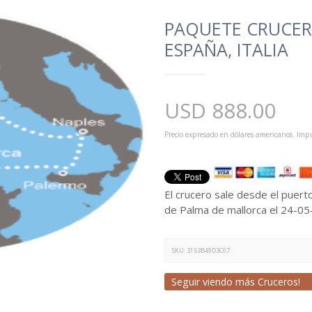
PAQUETE CRUCERO
ESPAÑA, ITALIA
USD
888.00
Precio expresado en dólares americanos. Impu
El crucero sale desde el puert
de Palma de mallorca el 24-05
SKU:
3153B49D3C07
Seguir viendo más Cruceros!