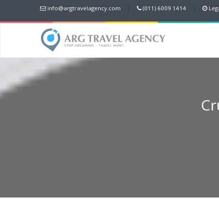
info@argtravelagency.com
|
(011) 6009 1414
|
Lega
Cr