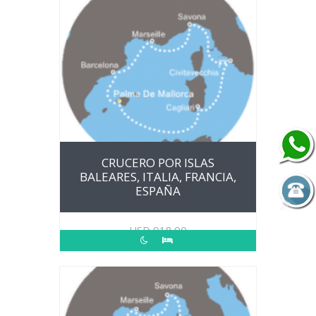
CRUCERO POR ISLAS
BALEARES, ITALIA, FRANCIA,
ESPAÑA
USD
918.00