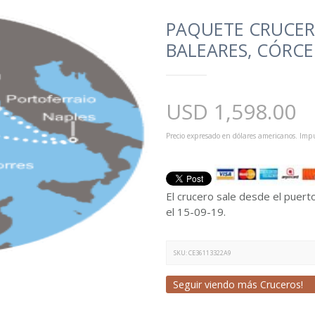
PAQUETE CRUCERO
BALEARES, CÓRCE
USD
1,598.00
Precio expresado en dólares americanos. Impu
El crucero sale desde el puert
el 15-09-19.
SKU:
CE36113322A9
Seguir viendo más Cruceros!