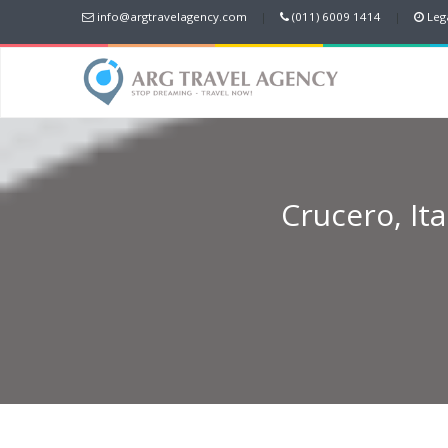
info@argtravelagency.com
|
(011) 6009 1414
|
Lega
Crucero, Ita