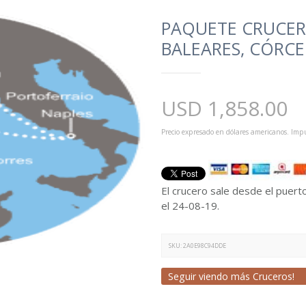
PAQUETE CRUCERO
BALEARES, CÓRCE
USD
1,858.00
Precio expresado en dólares americanos. Impu
El crucero sale desde el puert
el 24-08-19.
SKU:
2A0E98C94DDE
Seguir viendo más Cruceros!