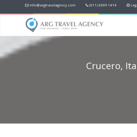
info@argtravelagency.com
|
(011) 6009 1414
|
Lega
Crucero, Ita