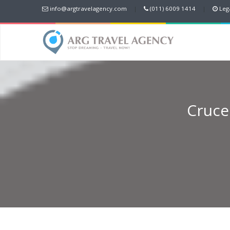
info@argtravelagency.com
|
(011) 6009 1414
|
Lega
Crucer