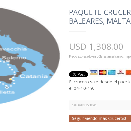
PAQUETE CRUCERO
BALEARES, MALTA
USD
1,308.00
Precio expresado en dólares americanos. Impu
El crucero sale desde el puerto
el 04-10-19.
SKU:
09802855BB96
Seguir viendo más Cruceros!