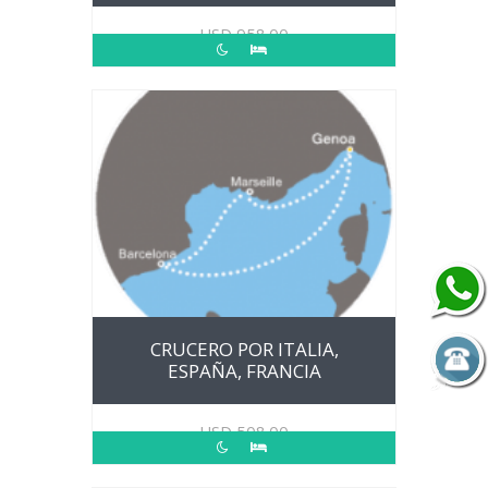
USD
958.00
CRUCERO POR ITALIA,
ESPAÑA, FRANCIA
USD
508.00