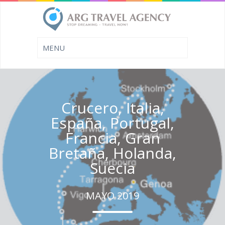
Crucero, Italia,
España, Portugal,
Francia, Gran
Bretaña, Holanda,
Suecia
MAYO 2019