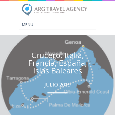
Crucero, Italia,
Francia, España,
Islas Baleares
JULIO 2019