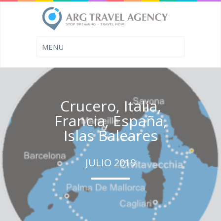
Crucero, Italia,
Francia, España,
Islas Baleares
JULIO 2019