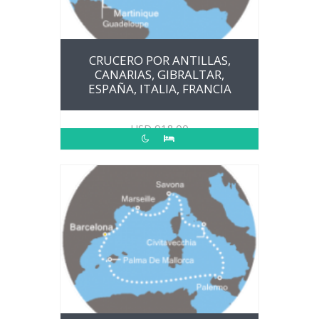
CRUCERO POR ANTILLAS,
CANARIAS, GIBRALTAR,
ESPAÑA, ITALIA, FRANCIA
USD
918.00