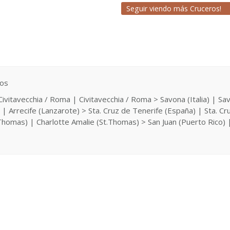
Seguir viendo más Cruceros!
cos
 Civitavecchia / Roma | Civitavecchia / Roma > Savona (Italia) | Sav
 | Arrecife (Lanzarote) > Sta. Cruz de Tenerife (España) | Sta. Cr
.Thomas) | Charlotte Amalie (St.Thomas) > San Juan (Puerto Rico) 