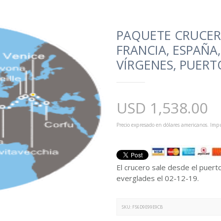
PAQUETE CRUCERO
FRANCIA, ESPAÑA,
VÍRGENES, PUERTO
USD
1,538.00
Precio expresado en dólares americanos. Impu
El crucero sale desde el puert
everglades el 02-12-19.
SKU:
F56D9E99E9CB