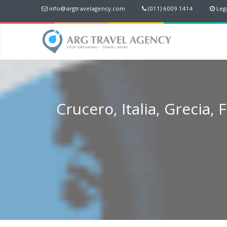
info@argtravelagency.com
|
(011) 6009 1414
|
Lega
Crucero, Italia, Grecia, 