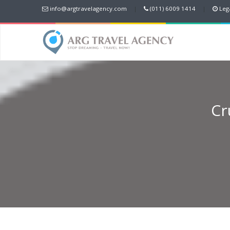
info@argtravelagency.com
|
(011) 6009 1414
|
Lega
Cr