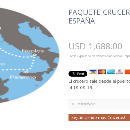
PAQUETE CRUCERO
ESPAÑA
USD
1,688.00
Precio expresado en dólares americanos. Impu
El crucero sale desde el puert
el 18-08-19.
SKU:
821F2F576C90
Seguir viendo más Cruceros!