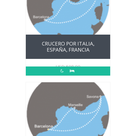
CRUCERO POR ITALIA,
ESPAÑA, FRANCIA
USD
508.00