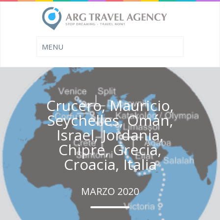
Crucero, Mauricio,
Seychelles, Omán,
Israel, Jordania,
Chipre, Grecia,
Croacia, Italia
MARZO 2020