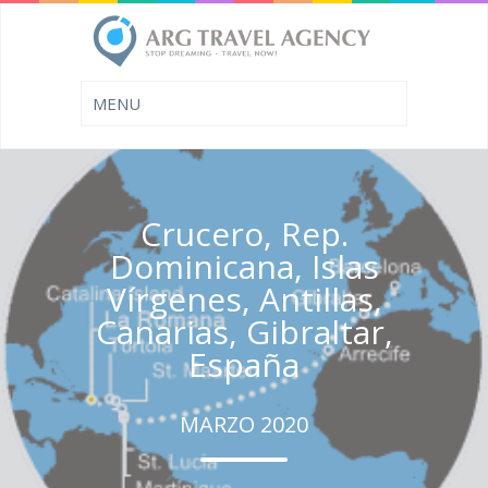
Crucero, Rep.
Dominicana, Islas
Vírgenes, Antillas,
Canarias, Gibraltar,
España
MARZO 2020