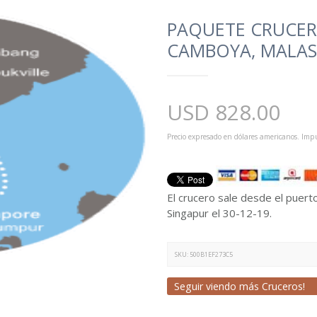
PAQUETE CRUCERO
CAMBOYA, MALAS
USD
828.00
Precio expresado en dólares americanos. Impu
El crucero sale desde el puert
Singapur el 30-12-19.
SKU:
500B1EF273C5
Seguir viendo más Cruceros!