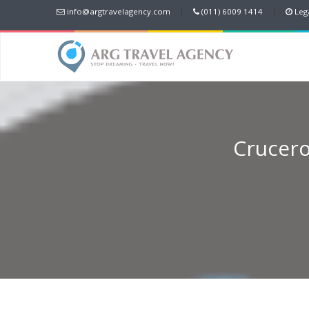
info@argtravelagency.com
|
(011) 6009 1414
|
Lega
Crucero