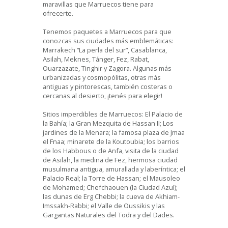
maravillas que Marruecos tiene para
ofrecerte.
Tenemos paquetes a Marruecos para que
conozcas sus ciudades más emblemáticas:
Marrakech “La perla del sur”, Casablanca,
Asilah, Meknes, Tánger, Fez, Rabat,
Ouarzazate, Tinghir y Zagora. Algunas más
urbanizadas y cosmopólitas, otras más
antiguas y pintorescas, también costeras o
cercanas al desierto, ¡tenés para elegir!
Sitios imperdibles de Marruecos: El Palacio de
la Bahía; la Gran Mezquita de Hassan II; Los
jardines de la Menara; la famosa plaza de Jmaa
el Fnaa; minarete de la Koutoubia; los barrios
de los Habbous o de Anfa, visita de la ciudad
de Asilah, la medina de Fez, hermosa ciudad
musulmana antigua, amurallada y laberíntica; el
Palacio Real; la Torre de Hassan; el Mausoleo
de Mohamed; Chefchaouen (la Ciudad Azul);
las dunas de Erg Chebbi; la cueva de Akhiam-
Imssakh-Rabbi; el Valle de Oussikis y las
Gargantas Naturales del Todra y del Dades.