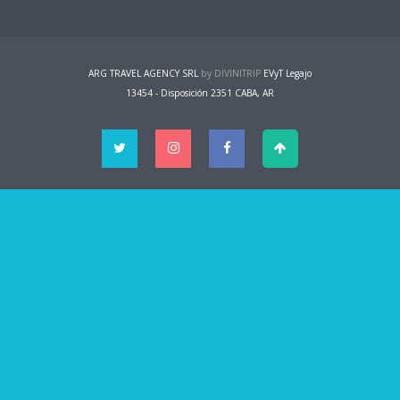
ARG TRAVEL AGENCY SRL
by DIVINITRIP
EVyT Legajo
13454 - Disposición 2351 CABA, AR