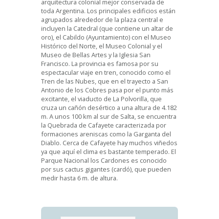
arquitectura colonial mejor conservada de
toda Argentina. Los principales edificios están
agrupados alrededor de la plaza central e
incluyen la Catedral (que contiene un altar de
oro), el Cabildo (Ayuntamiento) con el Museo
Histórico del Norte, el Museo Colonial y el
Museo de Bellas Artes y la Iglesia San
Francisco. La provincia es famosa por su
espectacular viaje en tren, conocido como el
Tren de las Nubes, que en el trayecto a San
Antonio de los Cobres pasa por el punto más
excitante, el viaducto de La Polvorilla, que
cruza un cañón desértico a una altura de 4.182
m. A unos 100 km al sur de Salta, se encuentra
la Quebrada de Cafayete caracterizada por
formaciones areniscas como la Garganta del
Diablo. Cerca de Cafayete hay muchos viñedos
ya que aquí el clima es bastante temperado. El
Parque Nacional los Cardones es conocido
por sus cactus gigantes (cardó), que pueden
medir hasta 6 m. de altura.