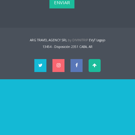
ARG TRAVEL AGENCY SRL
by DIVINITRIP
EVyT Legajo
13454 - Disposición 2351 CABA, AR