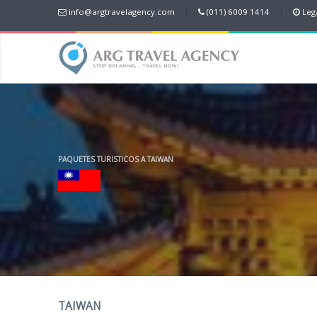
info@argtravelagency.com
|
(011) 6009 1414
|
Lega
PAQUETES TURISTICOS A TAIWAN
TAIWAN