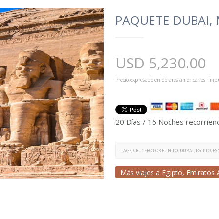
PAQUETE DUBAI, 
USD
5,230.00
Precio expresado en dólares americanos. Impu
20 Días / 16 Noches recorrien
TAGS:
CRUCERO POR EL NILO
,
DUBAI
,
EGIPTO
,
ES
Más viajes a
Egipto
,
Emiratos 