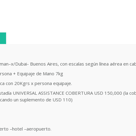
 Amman–x/Dubai- Buenos Aires, con escalas según línea aérea 
ersona + Equipaje de Mano 7kg
ca con 20Kgrs x persona equipaje.
la estadía UNIVERSAL ASSISTANCE COBERTURA USD 150,000 (la cob
licando un suplemento de USD 110)
erto –hotel –aeropuerto.