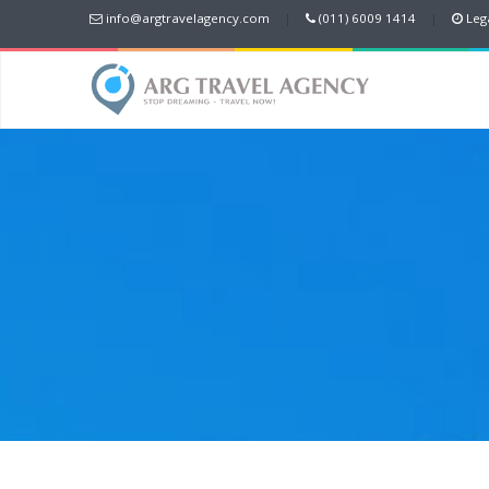
info@argtravelagency.com
|
(011) 6009 1414
|
Lega