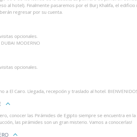
reso al hotel). Finalmente pasaremos por el Burj Khalifa, el edif
berán regresar por su cuenta.
visitas opcionales.
// DUBAI MODERNO
visitas opcionales.
no a El Cairo. Llegada, recepción y traslado al hotel. BIENVENID
E
ero, conocer las Pirámides de Egipto siempre se encuentra en la li
cción, las pirámides son un gran misterio. Vamos a conocerlas!
ERO