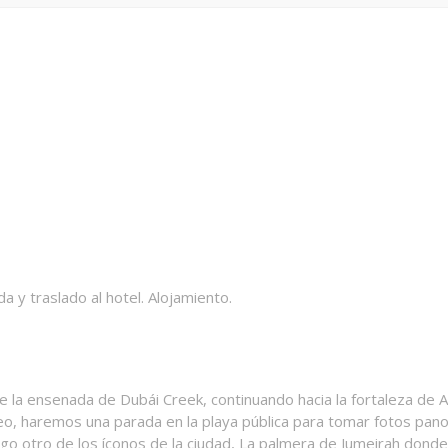
y traslado al hotel. Alojamiento.
 de la ensenada de Dubái Creek, continuando hacia la fortaleza de
o, haremos una parada en la playa pública para tomar fotos panorám
uego otro de los íconos de la ciudad, La palmera de Jumeirah dond