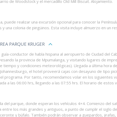
arrio de Woodstock y el mercadillo Old Mill Biscuit. Alojamiento.
sea, puede realizar una excursión opcional para conocer la Penínsu
 y una colonia de pingüinos. Esta visita incluye almuerzo en un res
AREA PARQUE KRUGER
con guía-conductor de habla hispana al aeropuerto de Ciudad del C
avesando la provincia de Mpumalanga, y visitando lugares de impr
 de tiempo y condiciones meteorológicas). Llegada a última hora de
ohannesburgo, el hotel proveerá cajas con desayuno de tipo picn
r el programa. Por tanto, recomendamos volar en los siguientes v
ada a las 06:00 hrs, llegando a las 07:55 hrs. El horario de estos 
a del parque, donde esperan los vehículos 4×4. Comienzo del saf
entre los más grandes y antiguos, a punto de cumplir el siglo de 
noceronte y búfalo. También podrán observar a guepardos, jirafas