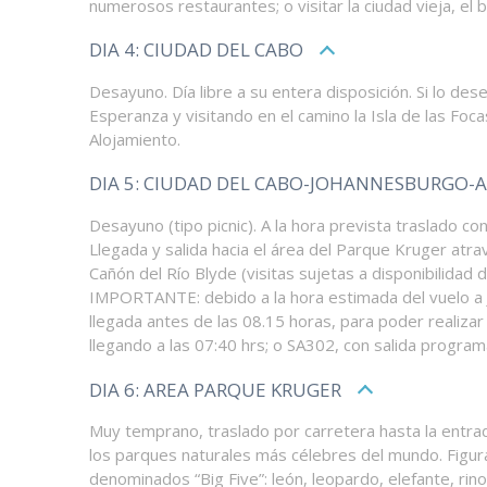
numerosos restaurantes; o visitar la ciudad vieja, el b
DIA 4: CIUDAD DEL CABO
Desayuno. Día libre a su entera disposición. Si lo de
Esperanza y visitando en el camino la Isla de las Focas
Alojamiento.
DIA 5: CIUDAD DEL CABO-JOHANNESBURGO-
Desayuno (tipo picnic). A la hora prevista traslado 
Llegada y salida hacia el área del Parque Kruger atr
Cañón del Río Blyde (visitas sujetas a disponibilidad
IMPORTANTE: debido a la hora estimada del vuelo a J
llegada antes de las 08.15 horas, para poder realiza
llegando a las 07:40 hrs; o SA302, con salida program
DIA 6: AREA PARQUE KRUGER
Muy temprano, traslado por carretera hasta la entrad
los parques naturales más célebres del mundo. Figura 
denominados “Big Five”: león, leopardo, elefante, ri