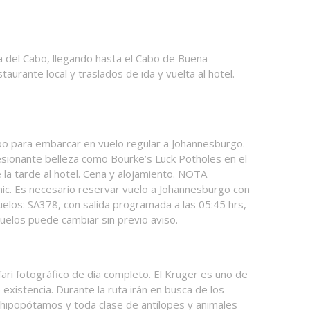
la del Cabo, llegando hasta el Cabo de Buena
taurante local y traslados de ida y vuelta al hotel.
abo para embarcar en vuelo regular a Johannesburgo.
esionante belleza como Bourke’s Luck Potholes en el
 la tarde al hotel. Cena y alojamiento. NOTA
ic. Es necesario reservar vuelo a Johannesburgo con
uelos: SA378, con salida programada a las 05:45 hrs,
vuelos puede cambiar sin previo aviso.
ari fotográfico de día completo. El Kruger es uno de
existencia. Durante la ruta irán en busca de los
, hipopótamos y toda clase de antílopes y animales