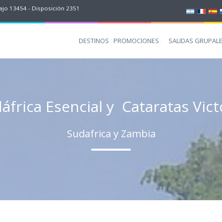
jo 13454 - Disposición 2351
DESTINOS
PROMOCIONES
SALIDAS GRUPAL
áfrica Esencial y Cataratas Vict
Sudafrica y Zambia