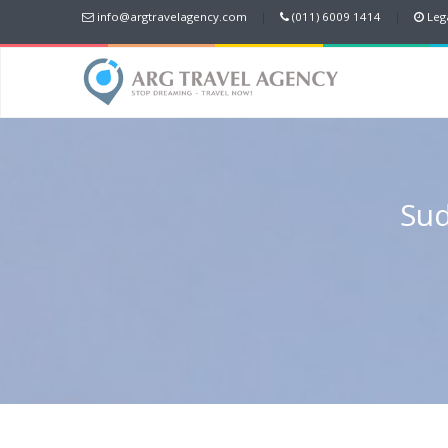
info@argtravelagency.com
|
(011) 6009 1414
|
Lega
Sud