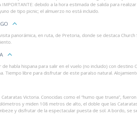
IMPORTANTE: debido a la hora estimada de salida para realizar e
o de tipo picnic; el almuerzo no está incluido.
RGO
isita panorámica, en ruta, de Pretoria, donde se destaca Church S
iento.
IA
e habla hispana para salir en el vuelo (no incluido) con destino C
a. Tiempo libre para disfrutar de este paraíso natural. Alojamient
las Cataratas Victoria. Conocidas como el “humo que truena”, fuer
metros y miden 108 metros de alto, el doble que las Cataratas d
mbeze y disfrutar de la espectacular puesta de sol. A bordo, se se