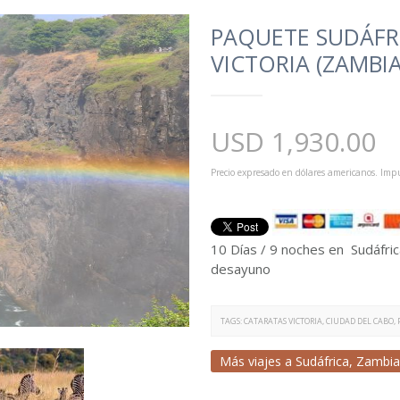
PAQUETE SUDÁFRI
VICTORIA (ZAMBIA
USD
1,930.00
Precio expresado en dólares americanos. Impu
10 Días / 9 noches en Sudáfrica
desayuno
TAGS:
CATARATAS VICTORIA
,
CIUDAD DEL CABO
,
Más viajes a
Sudáfrica
,
Zambia