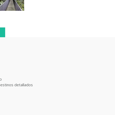
co
destinos detallados