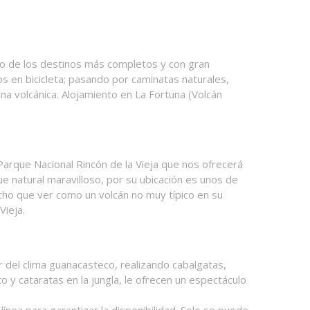
uno de los destinos más completos y con gran
os en bicicleta; pasando por caminatas naturales,
a volcánica. Alojamiento en La Fortuna (Volcán
Parque Nacional Rincón de la Vieja que nos ofrecerá
 natural maravilloso, por su ubicación es unos de
cho que ver como un volcán no muy típico en su
Vieja.
r del clima guanacasteco, realizando cabalgatas,
o y cataratas en la jungla, le ofrecen un espectáculo
ínea para garantizar la disponibilidad. Solo se puede