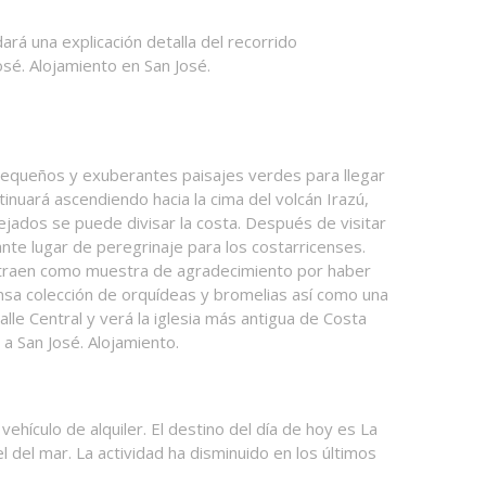
rá una explicación detalla del recorrido
osé. Alojamiento en San José.
 pequeños y exuberantes paisajes verdes para llegar
tinuará ascendiendo hacia la cima del volcán Irazú,
ejados se puede divisar la costa. Después de visitar
ante lugar de peregrinaje para los costarricenses.
s traen como muestra de agradecimiento por haber
tensa colección de orquídeas y bromelias así como una
le Central y verá la iglesia más antigua de Costa
 a San José. Alojamiento.
ehículo de alquiler. El destino del día de hoy es La
 del mar. La actividad ha disminuido en los últimos