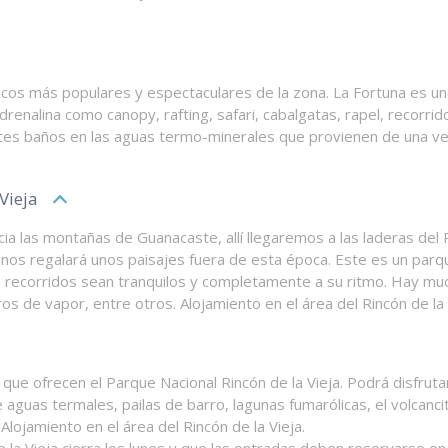
ticos más populares y espectaculares de la zona. La Fortuna es 
enalina como canopy, rafting, safari, cabalgatas, rapel, recorrid
ntes baños en las aguas termo-minerales que provienen de una ven
Vieja
ia las montañas de Guanacaste, allí llegaremos a las laderas del 
os regalará unos paisajes fuera de esta época. Este es un parque
os recorridos sean tranquilos y completamente a su ritmo. Hay mu
os de vapor, entre otros. Alojamiento en el área del Rincón de la 
 que ofrecen el Parque Nacional Rincón de la Vieja. Podrá disfruta
aguas termales, pailas de barro, lagunas fumarólicas, el volcancit
Alojamiento en el área del Rincón de la Vieja.
la Vieja cierra los lunes y que las entradas deben reservarse en l