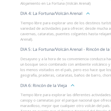
Alojamiento en La Fortuna (Volcán Arenal)
DIA 4: La Fortuna/Volcán Arenal
Tiempo libre para explorar uno de los destinos turís
variedad de actividades para ofrecer; desde mucha adr
cavernas, cataratas, puentes colgantes hasta relaja
Arenal).
DIA 5: La Fortuna/Volcán Arenal - Rincón de la 
Desayuno y a la hora de su conveniencia conduzca hac
un bosque seco combinado con ambiente volcánico y n
los menos visitados en el país, pero eso hace que l
geografía, praderas, cataratas, baños de barro, chorr
DIA 6: Rincón de la Vieja
Tiempo libre para explorar las diferentes actividades
canopy o caminatas por el parque nacional que ofrece 
maravilloso, mejor que cualquier otro volcán del país. 
Tenga en cuenta que el Parque Nacional del Rincón de 