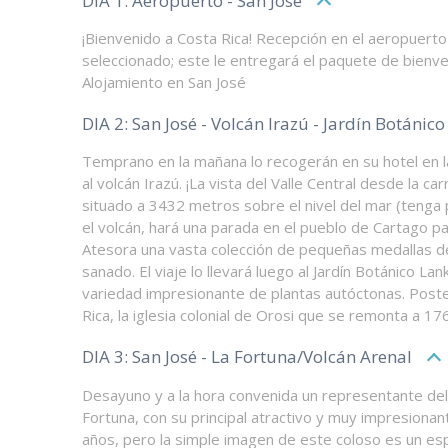
DIA 1: Aeropuerto - San José
¡Bienvenido a Costa Rica! Recepción en el aeropuerto 
seleccionado; este le entregará el paquete de bienven
Alojamiento en San José
DIA 2: San José - Volcán Irazú - Jardín Botánico
Temprano en la mañana lo recogerán en su hotel en l
al volcán Irazú. ¡La vista del Valle Central desde la
situado a 3432 metros sobre el nivel del mar (tenga 
el volcán, hará una parada en el pueblo de Cartago pa
Atesora una vasta colección de pequeñas medallas d
sanado. El viaje lo llevará luego al Jardín Botánico 
variedad impresionante de plantas autóctonas. Poster
Rica, la iglesia colonial de Orosi que se remonta a 1
DIA 3: San José - La Fortuna/Volcán Arenal
Desayuno y a la hora convenida un representante del Re
Fortuna, con su principal atractivo y muy impresionan
años, pero la simple imagen de este coloso es un esp