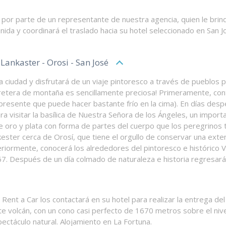
por parte de un representante de nuestra agencia, quien le brinda
ida y coordinará el traslado hacia su hotel seleccionado en San J
 Lankaster - Orosi - San José
a ciudad y disfrutará de un viaje pintoresco a través de pueblos
 carretera de montaña es sencillamente preciosa! Primeramente, con
presente que puede hacer bastante frío en la cima). En días desp
ra visitar la basílica de Nuestra Señora de los Ángeles, un import
e oro y plata con forma de partes del cuerpo que los peregrino
Lankester cerca de Orosí, que tiene el orgullo de conservar una ex
iormente, conocerá los alrededores del pintoresco e histórico Val
767. Después de un día colmado de naturaleza e historia regresará
nt a Car los contactará en su hotel para realizar la entrega del v
te volcán, con un cono casi perfecto de 1670 metros sobre el nivel
ectáculo natural. Alojamiento en La Fortuna.