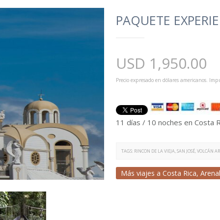
PAQUETE EXPERIE
USD
1,950.00
Precio expresado en dólares americanos. Impu
11 días / 10 noches en Costa 
TAGS:
RINCON DE LA VIEJA
,
SAN JOSÉ
,
VOLCÁN A
Más viajes a
Costa Rica
,
Arena