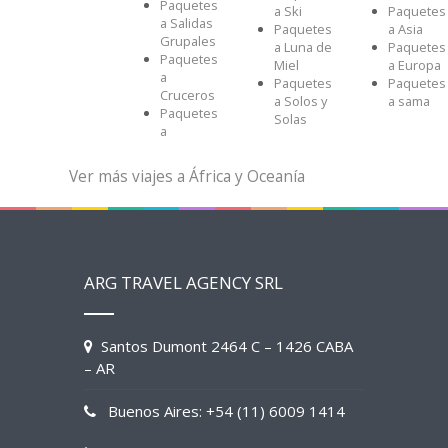
Paquetes
a Ski
Paquetes
a Salidas
Paquetes
a Asia
Grupales
a Luna de
Paquetes
Paquetes
Miel
a Europa
a
Paquetes
Paquetes
Cruceros
a Solos y
a sama
Paquetes
Solas
a
Ver más viajes a África y Oceanía
ARG TRAVEL AGENCY SRL
Santos Dumont 2464 C – 1426 CABA
– AR
Buenos Aires: +54 (11) 6009 1414