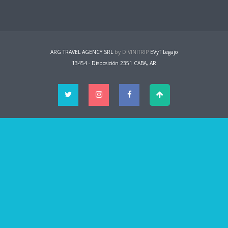
ARG TRAVEL AGENCY SRL
by DIVINITRIP
EVyT Legajo
13454 - Disposición 2351 CABA, AR