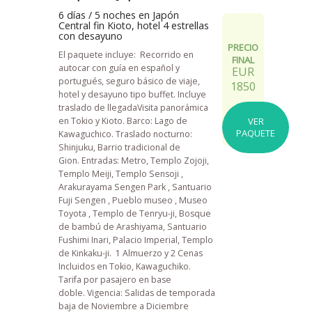
6 días / 5 noches en Japón
Central fin Kioto, hotel 4 estrellas
con desayuno
PRECIO
El paquete incluye: Recorrido en
FINAL
autocar con guía en español y
EUR
portugués, seguro básico de viaje,
1850
hotel y desayuno tipo buffet. Incluye
traslado de llegadaVisita panorámica
en Tokio y Kioto. Barco: Lago de
VER
PAQUETE
Kawaguchico. Traslado nocturno:
Shinjuku, Barrio tradicional de
Gion. Entradas: Metro, Templo Zojoji,
Templo Meiji, Templo Sensoji ,
Arakurayama Sengen Park , Santuario
Fuji Sengen , Pueblo museo , Museo
Toyota , Templo de Tenryu-ji, Bosque
de bambú de Arashiyama, Santuario
Fushimi Inari, Palacio Imperial, Templo
de Kinkaku-ji. 1 Almuerzo y 2 Cenas
Incluidos en Tokio, Kawaguchiko.
Tarifa por pasajero en base
doble.
Vigencia: Salidas de temporada
baja de Noviembre a Diciembre