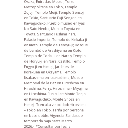
Osaka, Entradas: Metro , Torre
Metropolitana en Tokio, Templo
Zojoji, Templo Meiji, Templo Sensoji
en Tokio, Santuario Fuji Sengen en
Kawaguchiko, Pueblo museo en Iyasi
No Sato Nenba, Museo Toyota en
Toyota, Santuario Fushimi Inari,
Palacio Imperial, Templo de Kinkaku-ji
en Kioto, Templo de Tenryu-ji; Bosque
de bambú de Arashiyama en Kioto;
Templo de Todai-ji en Nara y Templo
de Horyu-ji en Nara, Castillo, Templo
Engyo-ji en Himeji, Jardines de
Korakuen en Okayama, Templo
Itsukushima en Itsukushima, Museo
Memorial de la Paz en Hiroshima en
Hiroshima. Ferry: Hiroshima – Miyajima
en Hiroshima. Funicular: Monte Tenjo
en Kawaguchiko, Monte Shosa en
Himeji. Tren alta velocidad: Hiroshima
– Tokio en Tokio. Tarifa por persona
en base doble.
Vigencia: Salidas de
temporada baja hasta Marzo
2026.- *Consultar por fecha