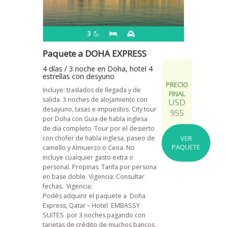
3
Paquete a DOHA EXPRESS
4 días / 3 noche en Doha, hotel 4
estrellas con desyuno
PRECIO
Incluye: traslados de llegada y de
FINAL
salida. 3 noches de alojamiento con
USD
desayuno, tasas e impuestos. City tour
955
por Doha con Guia de habla inglesa
de día completo. Tour por el desierto
con chofer de habla inglesa, paseo de
VER
PAQUETE
camello y Almuerzo o Cena. No
incluye cualquier gasto extra o
personal. Propinas. Tarifa por persona
en base doble. Vigencia: Consultar
fechas. Vigencia:
Podés adquirir el paquete a Doha
Express, Qatar – Hotel EMBASSY
SUITES por 3 noches pagando con
tarjetas de crédito de muchos bancos,