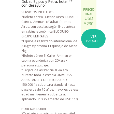
Dubai, Egipto y Petra, hotel 4*
con desayuno
PRECIO
SERVICIOS INCLUIDOS
FINAL
*Boleto aéreo Buenos Aires- Dubai–El
USD
Cairo // Amman–x/Dubai- Buenos
5230
Aires, con escalas según línea aérea
en cabina económica BLOQUEO
GRUPO EMIRATES
VER
PAQUETE
*Equipaje registrado internacional de
23Kgrs x persona + Equipaje de Mano
7kg
*Boleto aéreo El Cairo- Amman en
cabina económica con 20Kgrs x
persona equipaje.
*Tarjeta de asistencia al viajero
durante toda la estadía UNIVERSAL
ASSISTANCE COBERTURA USD
150,000 (la cobertura standard hasta
pasajeros de 70 años, mayores de esa
edad mantienen la cobertura,
aplicando un suplemento de USD 110)
PORCION DUBAI
*Traslado con asistencia en español