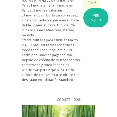
noches en
Hikkaduwa , 1 noche en
2720
Yala , 1 noche en Ella , 1 noche en
Kandy , 2 noches Habarana
,
1
noche
Colombo
. Excursiones según
VER
PAQUETE
itinerario. Tarifa por persona en base
doble. Vigencia: hasta Abril del 2026.
Inicia los Lunes, Miércoles, Viernes,
Sábado
*tarifa cotizada para salida en Marzo
2026. Consultar fechas específicas.
Podés adquirir el paquete a Sri
Lanka por 8 noches pagando con
tarjetas de crédito de muchos bancos,
contactanos y conocé todas las
alternativas para viajar a Sri Lanka.
El hotel de categoría (3) se ofrece con
desayuno en habitación Standard
COD:ST24-9093