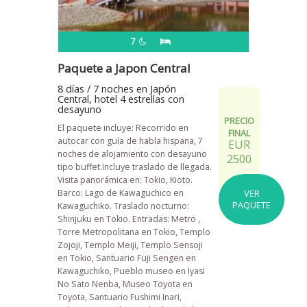
7
Paquete a Japon Central
8 días / 7 noches en Japón
Central, hotel 4 estrellas con
desayuno
PRECIO
El paquete incluye: Recorrido en
FINAL
autocar con guía de habla hispana, 7
EUR
noches de alojamiento con desayuno
2500
tipo buffet.Incluye traslado de llegada.
Visita panorámica en: Tokio, Kioto.
Barco: Lago de Kawaguchico en
VER
PAQUETE
Kawaguchiko. Traslado nocturno:
Shinjuku en Tokio. Entradas: Metro ,
Torre Metropolitana en Tokio, Templo
Zojoji, Templo Meiji, Templo Sensoji
en Tokio, Santuario Fuji Sengen en
Kawaguchiko, Pueblo museo en Iyasi
No Sato Nenba, Museo Toyota en
Toyota, Santuario Fushimi Inari,