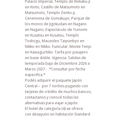
Palacio Imperial, Templo de Kinkaku-ji
en Kioto, Castillo de Matsumoto en
Matsumoto, Templo Zenko-ji,
Ceremonia de Gomakuyo, Parque de
los monos de Jigokudani en Nagano
en Nagano, Espectáculo de Yumomi
en Kusatsu en Kusatsu, Templo
Toshogu, Mausoleo Taiyuinbyo en
Nikko en Nikko. Funicular: Monte Tenjo
en Kawaguchiko. Tarifa por pasajero
en base doble.
Vigencia: Salidas de
temporada baja de Diciembre 2026 a
Marzo 2027.- *Consultar por fecha
especifica.*
Podés adquirir el paquete Japón
Central – por 7 noches pagando con
tarjetas de crédito de muchos bancos,
contactanos y conocé todas las
alternativas para viajar a Japón.
El hotel de categoría (4) se ofrece
con desayuno en habitación Standard