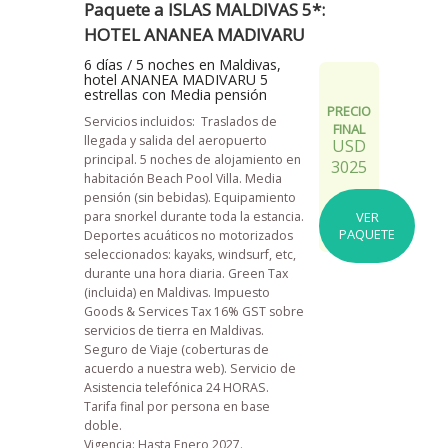
Paquete a ISLAS MALDIVAS 5*:
HOTEL ANANEA MADIVARU
6 días / 5 noches en Maldivas,
hotel ANANEA MADIVARU 5
estrellas con Media pensión
PRECIO
Servicios incluidos: Traslados de
FINAL
llegada y salida del aeropuerto
USD
principal. 5 noches de alojamiento en
3025
habitación Beach Pool Villa. Media
pensión (sin bebidas). Equipamiento
para snorkel durante toda la estancia.
VER
PAQUETE
Deportes acuáticos no motorizados
seleccionados: kayaks, windsurf, etc,
durante una hora diaria. Green Tax
(incluida) en Maldivas. Impuesto
Goods & Services Tax 16% GST sobre
servicios de tierra en Maldivas.
Seguro de Viaje (coberturas de
acuerdo a nuestra web). Servicio de
Asistencia telefónica 24 HORAS.
Tarifa final por persona en base
doble.
Vigencia: Hasta Enero 2027.