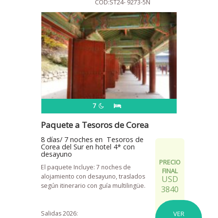
COD:ST24- 9273-5N
7
Paquete a Tesoros de Corea
8 días/ 7 noches en Tesoros de
Corea del Sur en hotel 4* con
desayuno
PRECIO
El paquete Incluye: 7 noches de
FINAL
alojamiento con desayuno, traslados
USD
según itinerario con guía multilingüe.
3840
Salidas 2026:
VER