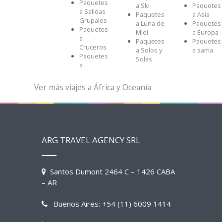
Paquetes
a Ski
Paquetes
a Salidas
Paquetes
a Asia
Grupales
a Luna de
Paquetes
Paquetes
Miel
a Europa
a
Paquetes
Paquetes
Cruceros
a Solos y
a sama
Paquetes
Solas
a
Ver más viajes a África y Oceanía
ARG TRAVEL AGENCY SRL
Santos Dumont 2464 C – 1426 CABA
– AR
Buenos Aires: +54 (11) 6009 1414