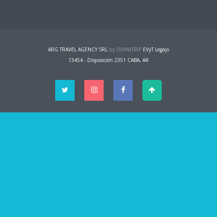
ARG TRAVEL AGENCY SRL
by DIVINITRIP
EVyT Legajo
13454 - Disposición 2351 CABA, AR