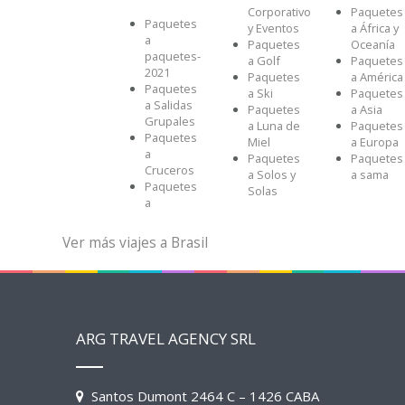
Corporativo
Paquetes
Paquetes
y Eventos
a África y
a
Paquetes
Oceanía
paquetes-
a Golf
Paquetes
2021
Paquetes
a América
Paquetes
a Ski
Paquetes
a Salidas
Paquetes
a Asia
Grupales
a Luna de
Paquetes
Paquetes
Miel
a Europa
a
Paquetes
Paquetes
Cruceros
a Solos y
a sama
Paquetes
Solas
a
Ver más viajes a Brasil
ARG TRAVEL AGENCY SRL
Santos Dumont 2464 C – 1426 CABA