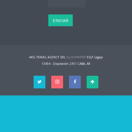
ARG TRAVEL AGENCY SRL
by DIVINITRIP
EVyT Legajo
13454 - Disposición 2351 CABA, AR