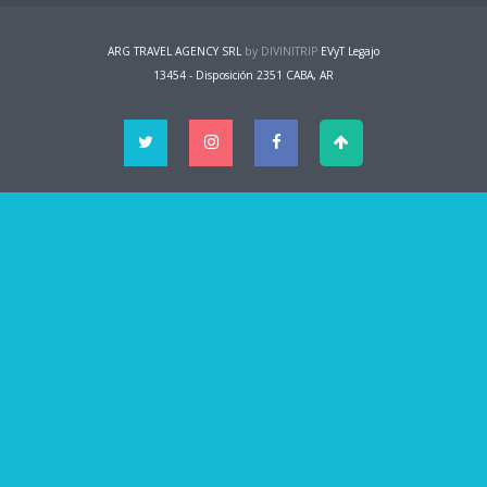
ARG TRAVEL AGENCY SRL
by DIVINITRIP
EVyT Legajo
13454 - Disposición 2351 CABA, AR