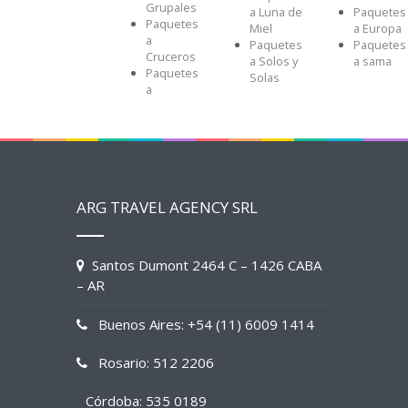
Grupales
a Luna de
Paquetes
Paquetes
Miel
a Europa
a
Paquetes
Paquetes
Cruceros
a Solos y
a sama
Paquetes
Solas
a
ARG TRAVEL AGENCY SRL
Santos Dumont 2464 C – 1426 CABA
– AR
Buenos Aires: +54 (11) 6009 1414
Rosario: 512 2206
Córdoba: 535 0189