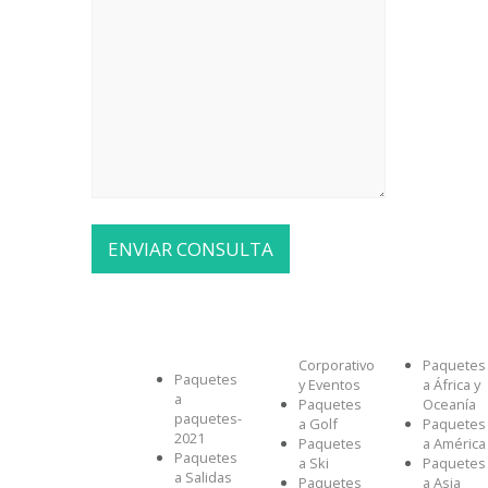
Corporativo
Paquetes
Paquetes
y Eventos
a África y
a
Paquetes
Oceanía
paquetes-
a Golf
Paquetes
2021
Paquetes
a América
Paquetes
a Ski
Paquetes
a Salidas
Paquetes
a Asia