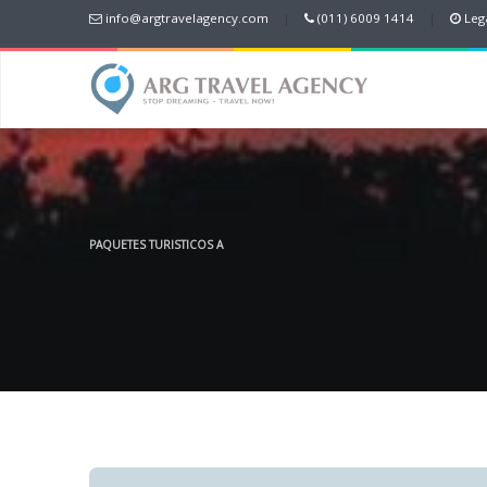
info@argtravelagency.com
|
(011) 6009 1414
|
Lega
PAQUETES TURISTICOS A